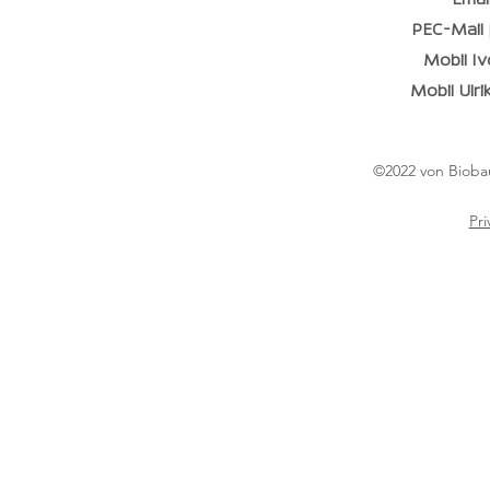
PEC-Mail
Mobil Iv
Mobil Ulri
©2022 von Bioba
Pri