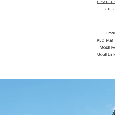
Geschäft
Office
Emai
PEC-Mail
Mobil Iv
Mobil Ulri