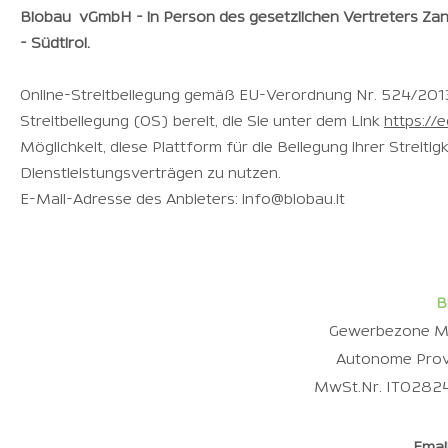
Biobau vGmbH - in Person des gesetzlichen Vertreters Zan
- Südtirol.
Online-Streitbeilegung gemäß EU-Verordnung Nr. 524/2013: 
Streitbeilegung (OS) bereit, die Sie unter dem Link
https://
Möglichkeit, diese Plattform für die Beilegung ihrer Streiti
Dienstleistungsverträgen zu nutzen.
E-Mail-Adresse des Anbieters: info@biobau.it
B
Gewerbezone Mit
Autonome Provin
MwSt.Nr. IT02824
Emai