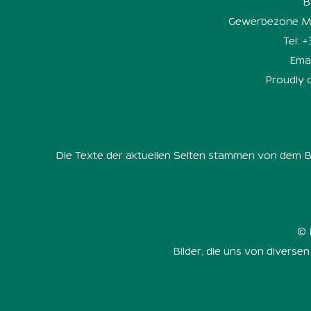
B
Gewerbezone Mit
Tel: 
Emai
Proudly 
Die Texte der aktuellen Seiten stammen von dem B
© 
Bilder, die uns von diverse