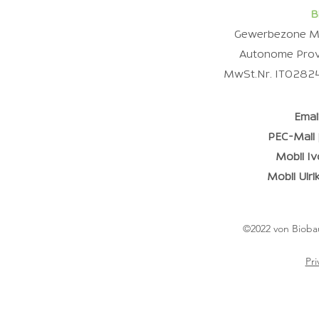
B
Gewerbezone Mit
Autonome Provin
MwSt.Nr. IT02824
Emai
PEC-Mail
Mobil Iv
Mobil Ulri
©2022 von Bioba
Pri